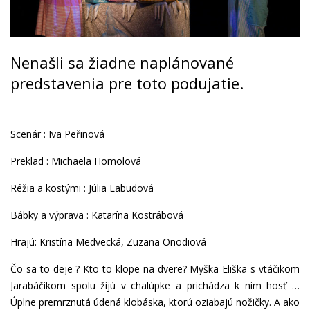
Nenašli sa žiadne naplánované
predstavenia pre toto podujatie.
Scenár : Iva Peřinová
Preklad : Michaela Homolová
Réžia a kostými : Júlia Labudová
Bábky a výprava : Katarína Kostrábová
Hrajú: Kristína Medvecká, Zuzana Onodiová
Čo sa to deje ? Kto to klope na dvere? Myška Eliška s vtáčikom
Jarabáčikom spolu žijú v chalúpke a prichádza k nim hosť …
Úplne premrznutá údená klobáska, ktorú oziabajú nožičky. A ako